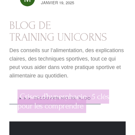
JANVIER 19, 2025
BLOG DE
TRAINING UNICORNS
Des conseils sur l’alimentation, des explications
claires, des techniques sportives, tout ce qui
peut vous aider dans votre pratique sportive et
alimentaire au quotidien.
Diététique
novembre 23, 2023
Crises d’hyperphagie : 5 clés
►►► DÉCOUVRIR NOTRE BLOG
pour les comprendre