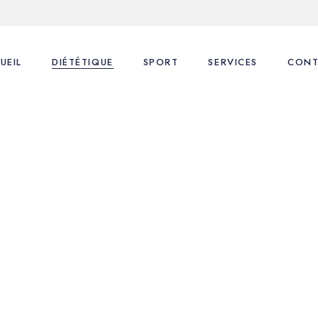
UEIL
DIÉTÉTIQUE
SPORT
SERVICES
CONT
Nos consultations
Coaching Sportif
1ère Consultation
FAQ
FAQ
Suivi Diététique
Blog
Coaching Sportif
Coaching Sportif perso