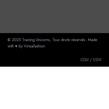
© 2025
Training Unicorns
, Tous droits réservés. Made
with ♥ by
Virtuafashion
CGU
/
CGV