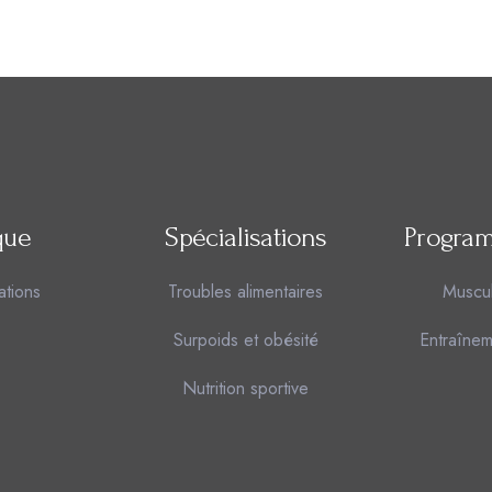
que
Spécialisations
Program
ations
Troubles alimentaires
Muscu
Surpoids et obésité
Entraînem
Nutrition sportive