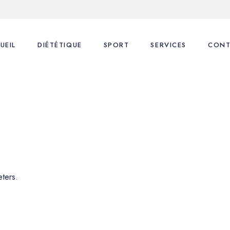
UEIL
DIÉTÉTIQUE
SPORT
SERVICES
CONT
Nos consultations
Coaching Sportif
1ère Consultation
FAQ
FAQ
Suivi Diététique
Blog
Coaching Sportif
Coaching Sportif perso
ters.