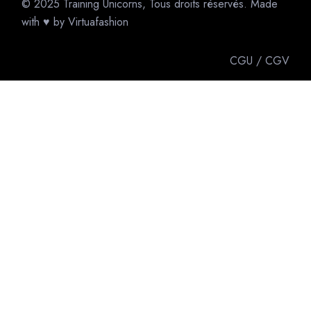
© 2025
Training Unicorns
, Tous droits réservés. Made
with ♥ by
Virtuafashion
CGU
/
CGV