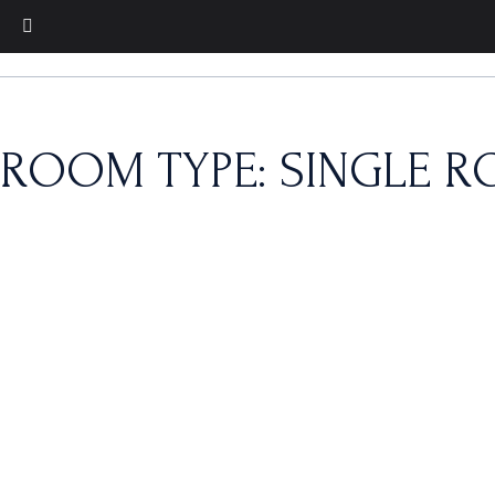
Skip
to
the
content
ROOM TYPE: SINGLE 