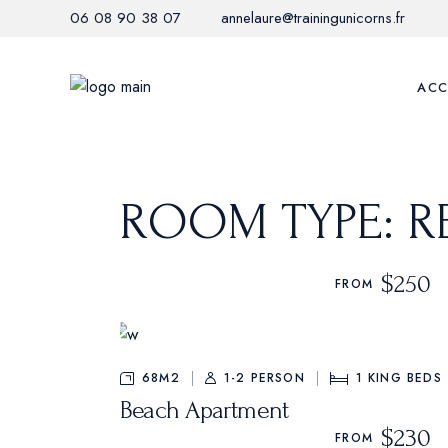
Skip
06 08 90 38 07
annelaure@trainingunicorns.fr
to
the
content
ACC
ROOM TYPE: R
$250
FROM
68M2
1-2 PERSON
1
KING BEDS
Beach Apartment
$230
FROM