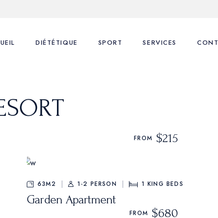
UEIL
DIÉTÉTIQUE
SPORT
SERVICES
CONT
Nos consultations
Coaching Sportif
1ère Consultation
ESORT
FAQ
FAQ
Suivi Diététique
Blog
Coaching Sportif
$215
FROM
Coaching Sportif perso
63M2
1-2 PERSON
1
KING BEDS
Garden Apartment
$680
FROM