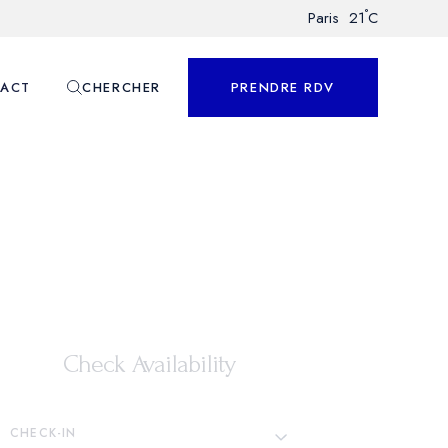
°
Paris
21
C
ACT
CHERCHER
PRENDRE RDV
nnalisé
Check Availability
CHECK-IN