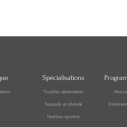
que
Spécialisations
Program
ations
Troubles alimentaires
Muscu
Surpoids et obésité
Entraînem
Nutrition sportive