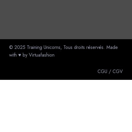
© 2025
Training Unicorns
, Tous droits réservés. Made
with ♥ by
Virtuafashion
CGU
/
CGV